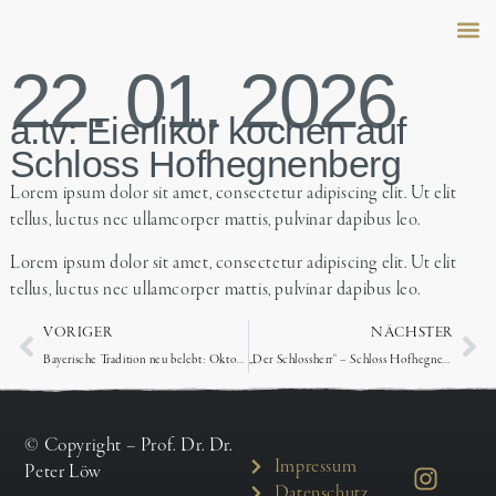
22. 01. 2026
Peter 
Family
Salo
a.tv: Eierlikör kochen auf
Schloss Hofhegnenberg
Lorem ipsum dolor sit amet, consectetur adipiscing elit. Ut elit
tellus, luctus nec ullamcorper mattis, pulvinar dapibus leo.
Lorem ipsum dolor sit amet, consectetur adipiscing elit. Ut elit
tellus, luctus nec ullamcorper mattis, pulvinar dapibus leo.
VORIGER
NÄCHSTER
Bayerische Tradition neu belebt: Oktoberfest auf Schloss Hofhegnenberg
„Der Schlossherr“ – Schloss Hofhegnenberg im Porträt der Süddeutschen Zeitung
© Copyright – Prof. Dr. Dr.
Impressum
Peter Löw
Datenschutz