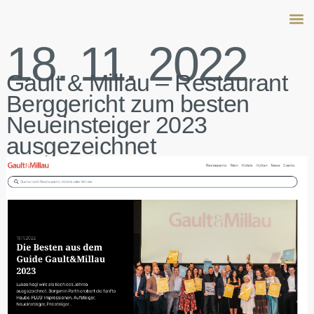
18. 11. 2022
Peter 
Family
Salo
Gault & Millau – Restaurant
Berggericht zum besten
Neueinsteiger 2023
ausgezeichnet