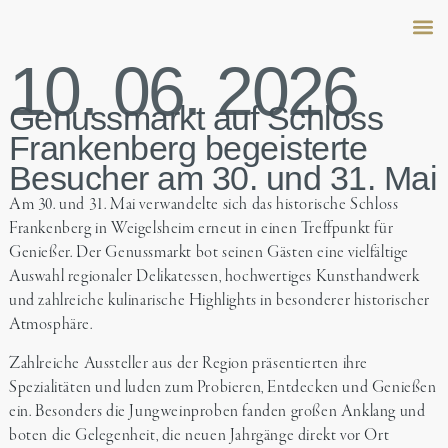
10. 06. 2026
Peter 
Family
Salo
Genussmarkt auf Schloss
Frankenberg begeisterte
Besucher am 30. und 31. Mai
Am 30. und 31. Mai verwandelte sich das historische Schloss
Frankenberg in Weigelsheim erneut in einen Treffpunkt für
Genießer. Der Genussmarkt bot seinen Gästen eine vielfältige
Auswahl regionaler Delikatessen, hochwertiges Kunsthandwerk
und zahlreiche kulinarische Highlights in besonderer historischer
Atmosphäre.
Zahlreiche Aussteller aus der Region präsentierten ihre
Spezialitäten und luden zum Probieren, Entdecken und Genießen
ein. Besonders die Jungweinproben fanden großen Anklang und
boten die Gelegenheit, die neuen Jahrgänge direkt vor Ort