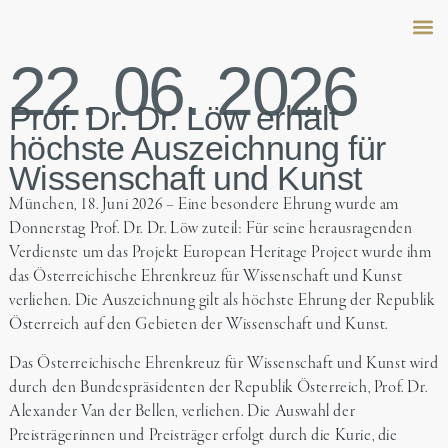
22. 06. 2026
Peter 
Family
Salo
Prof. Dr. Dr. Löw erhält
höchste Auszeichnung für
Wissenschaft und Kunst
München, 18. Juni 2026 – Eine besondere Ehrung wurde am
Donnerstag Prof. Dr. Dr. Löw zuteil: Für seine herausragenden
Verdienste um das Projekt European Heritage Project wurde ihm
das Österreichische Ehrenkreuz für Wissenschaft und Kunst
verliehen. Die Auszeichnung gilt als höchste Ehrung der Republik
Österreich auf den Gebieten der Wissenschaft und Kunst.
Das Österreichische Ehrenkreuz für Wissenschaft und Kunst wird
durch den Bundespräsidenten der Republik Österreich, Prof. Dr.
Alexander Van der Bellen, verliehen. Die Auswahl der
Preisträgerinnen und Preisträger erfolgt durch die Kurie, die