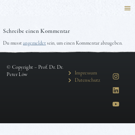
Peter 
Family
Salo
Schreibe einen Kommentar
Du musst
angemeldet
sein, um einen Kommentar abzugeben.
© Copyright – Prof. Dr. Dr.
Impressum
Peter Löw
Datenschutz